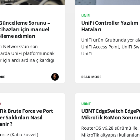
UNIFI
 Güncelleme Sorunu –
UniFi Controller Yazılım
cihazları için manuel
Hataları
lleme adımları
UniFi ürün Grubunda yer al
ti Networks’ün son
UniFi Access Point, UniFi Sw
arda UniFi platformundaki
UniFi
r için ardı ardına çıkardığı
ORE
READ MORE
K
UBNT
ik Brute Force ve Port
UBNT EdgeSwitch EdgeP
r Saldırıları Nasıl
MikroTik RoMon Sorun
enir ?
RouterOS v6.28 sürümü ile,
orce (Kaba kuvvet)
MikroTik altyapısı kullanıla