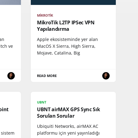
MIKROTIK
MikroTik L2TP IPSec VPN
Yapılandırma
an
Apple ekosisteminde yer alan
itch ve
MacOS X Sierra, High Sierra,
Mojave, Catalina, Big
READ MORE
UBNT
oint
UBNT airMAX GPS Sync Sık
u
Sorulan Sorular
Ubiquiti Networks, airMAX AC
n sistem
platformu için yeni yayınladığı