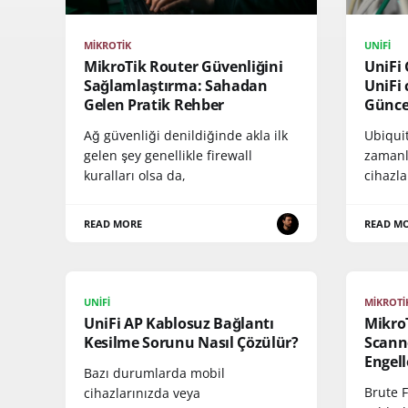
MIKROTIK
UNIFI
MikroTik Router Güvenliğini
UniFi
Sağlamlaştırma: Sahadan
UniFi 
Gelen Pratik Rehber
Günce
Ağ güvenliği denildiğinde akla ilk
Ubiqui
gelen şey genellikle firewall
zamanl
kuralları olsa da,
cihazla
READ MORE
READ M
UNIFI
MIKROTI
UniFi AP Kablosuz Bağlantı
MikroT
Kesilme Sorunu Nasıl Çözülür?
Scanne
Engell
Bazı durumlarda mobil
Brute F
cihazlarınızda veya