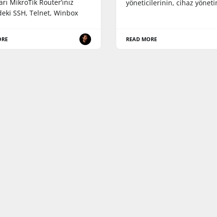
ları MikroTik Router’ınız
yöneticilerinin, cihaz yönet
deki SSH, Telnet, Winbox
ORE
READ MORE