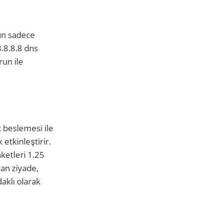
un sadece
8.8.8.8 dns
run ile
ç beslemesi ile
etkinleştirir.
aketleri 1.25
dan ziyade,
aklı olarak