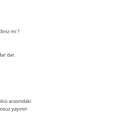
iniz mi ?
dar dar.
rolcü arasındaki
losuz yayının