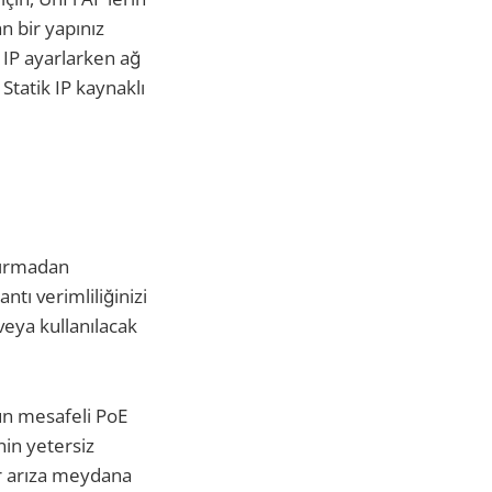
n bir yapınız
k IP ayarlarken ağ
 Statik IP kaynaklı
dırmadan
tı verimliliğinizi
veya kullanılacak
zun mesafeli PoE
nin yetersiz
ir arıza meydana