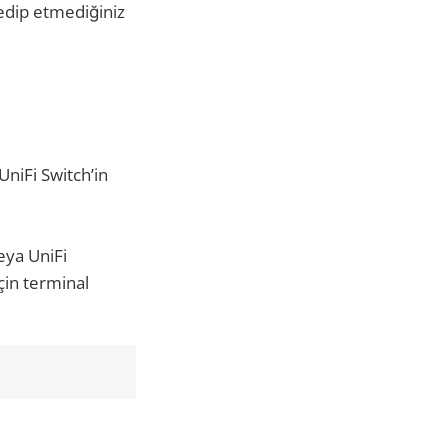
 edip etmediğiniz
niFi Switch’in
eya UniFi
çin terminal