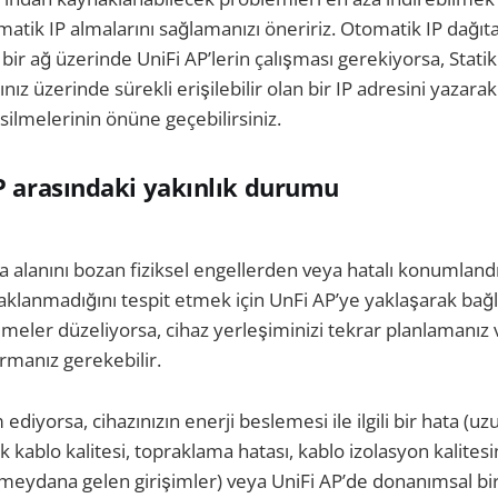
atik IP almalarını sağlamanızı öneririz. Otomatik IP dağıta
bir ağ üzerinde UniFi AP’lerin çalışması gerekiyorsa, Stati
ınız üzerinde sürekli erişilebilir olan bir IP adresini yazarak
silmelerinin önüne geçebilirsiniz.
AP arasındaki yakınlık durumu
 alanını bozan fiziksel engellerden veya hatalı konumlan
klanmadığını tespit etmek için UnFi AP’ye yaklaşarak bağlan
lmeler düzeliyorsa, cihaz yerleşiminizi tekrar planlamanız 
tırmanız gerekebilir.
diyorsa, cihazınızın enerji beslemesi ile ilgili bir hata (u
kablo kalitesi, topraklama hatası, kablo izolasyon kalitesi
 meydana gelen girişimler) veya UniFi AP’de donanımsal b