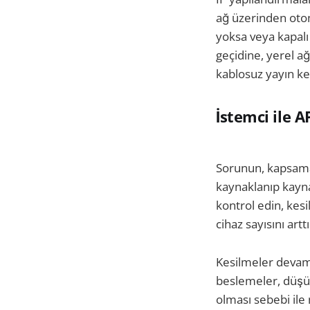
ağ üzerinden otom
yoksa veya kapalı 
geçidine, yerel ağ
kablosuz yayın ke
İstemci ile 
Sorunun, kapsama
kaynaklanıp kayna
kontrol edin, kesi
cihaz sayısını art
Kesilmeler devam e
beslemeler, düşük 
olması sebebi ile