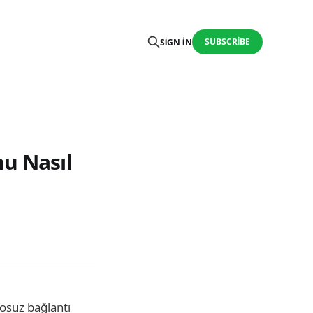
SUBSCRIBE
SIGN IN
nu Nasıl
losuz bağlantı