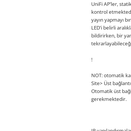
UniFi AP’ler, stati
kontrol etmektedi
yayın yapmayı bı
LED’i belirli aral
bildirirken, bir y
tekrarlayabileceği
!
NOT: otomatik kab
Site> Üst bağlantı 
Otomatik üst bağl
gerekmektedir.
IP yapılandırmala