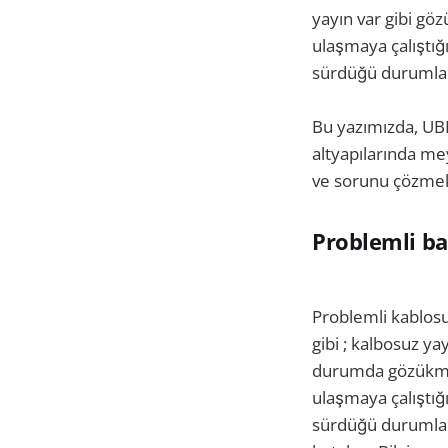
yayın var gibi göz
ulaşmaya çalıştığ
sürdüğü durumlar i
Bu yazımızda, UBNT
altyapılarında me
ve sorunu çözmek i
Problemli bağ
Problemli kablosuz
gibi ; kalbosuz yay
durumda gözükmes
ulaşmaya çalıştığ
sürdüğü durumlar,