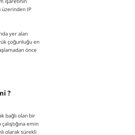
m işaretinin
u üzerinden IP
ında yer alan
büyük çoğunluğu en
 başlamadan önce
mi ?
k bağlı olan bir
 çalıştığına emin
ı olarak sürekli