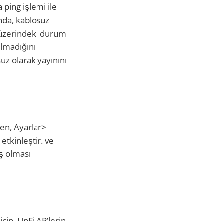
a ping işlemi ile
ında, kablosuz
 üzerindeki durum
olmadığını
suz olarak yayınını
den, Ayarlar>
 etkinleştir. ve
iş olması
çin, UnFi AP’lerin