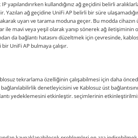
k IP yapılandırırken kullandığınız ağ geçidini belirli aralıklarl
r. Yazılan ağ geçidine UniFi AP belirli bir süre ulaşamadığ
rakarak uyarı ve tarama moduna geçer. Bu modda cihazın
ıklar ile mavi veya yeşil olarak yanıp sönerek ağ iletişiminin 
andan da bağlantı hatasını düzeltmek için çevresinde, kablo
 bir UniFi AP bulmaya çalışır.
losuz tekrarlama özelliğinin çalışabilmesi için daha önce
bağlanılabilirlik denetleyicisini ve Kablosuz üst bağlantısını
antı yedeklemesini etkinleştir. seçimlerinin etkinleştirilm
rından kaynaklanabilecek problemleri en aza indirebilmek i