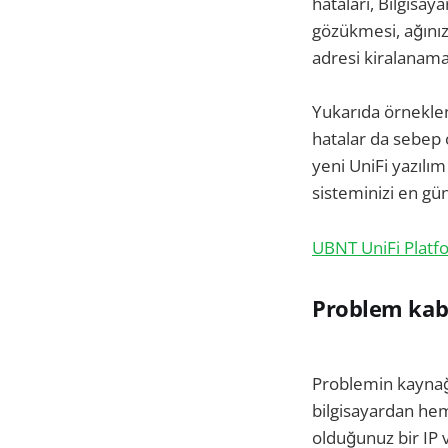
hataları, Bilgisa
gözükmesi, ağınız
adresi kiralanamam
Yukarıda örneklend
hatalar da sebep 
yeni UniFi yazılı
sisteminizi en gün
UBNT UniFi Platfo
Problem kabl
Problemin kaynağı 
bilgisayardan hem
olduğunuz bir IP 