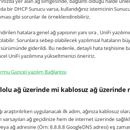
yarınızda yer alan ağ simgesinde, bağlantı olduğu halde ünle
da bir DHCP Sunucu varsa, kullandığınız istemcinin Sunuc
ası gibi sorunlar ile örneklendirebiliriz.
irilen hatalara genel ağ yapısının yanı sıra , UniFi yazılım
olabilir. Sorunlara sebep olabilecek yazılımsal hataların 
m sürümünde giderildi. Bu nedenle, detaylı hata teşhisine
cel UniFi yazılımına yükseltmenizi öneririz.
rmu Güncel yazılım Bağlantısı
olu ağ üzerinde mi kablosuz ağ üzerinde 
araştırılırken uygulanacak ilk adım, ağınıza kablosuz olara
 varsayılan ağ geçidinize hem de internet üzerinde sağlıklı
veya ağ adresine (Örn: 8.8.8.8 GoogleDNS adresi) eş zamanl