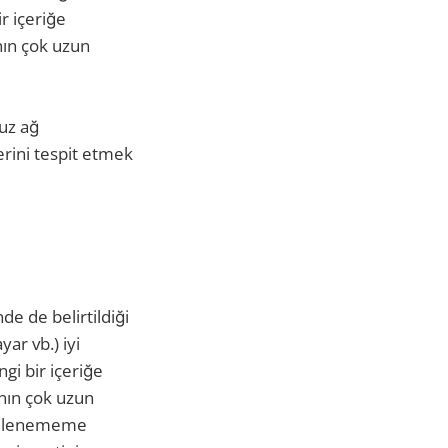
r içeriğe
nın çok uzun
suz ağ
erini tespit etmek
de de belirtildiği
yar vb.) iyi
i bir içeriğe
nın çok uzun
üntülenememe