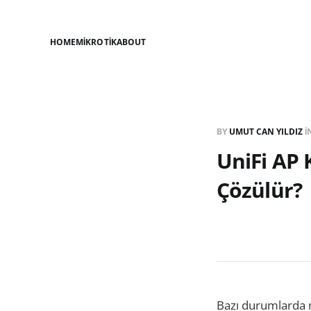
HOME
MIKROTIK
ABOUT
BY
UMUT CAN YILDIZ
I
UniFi AP 
Çözülür?
Bazı durumlarda mo