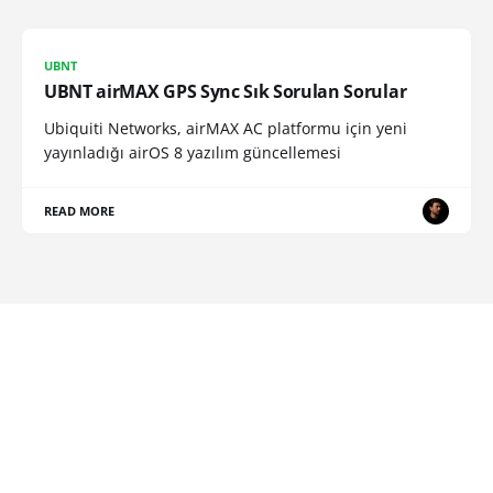
UBNT
UBNT airMAX GPS Sync Sık Sorulan Sorular
Ubiquiti Networks, airMAX AC platformu için yeni
yayınladığı airOS 8 yazılım güncellemesi
READ MORE
umyz.tr - Kişisel Blog, İlham, Keşif, Hobiler © 2026
Sign up